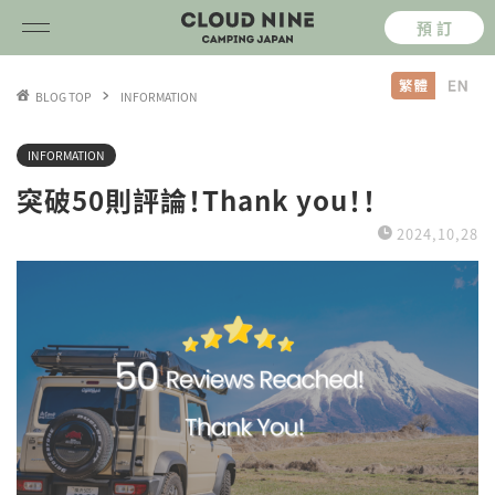
預 訂
BLOG TOP
INFORMATION
INFORMATION
突破50則評論！Thank you！！
2024,10,28