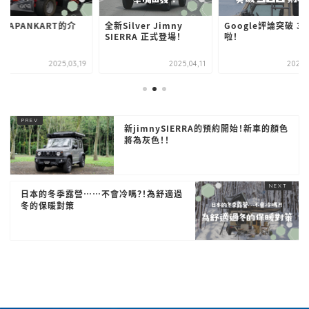
JAPANKART的介
全新Silver Jimny
Google評論突破 30
SIERRA 正式登場！
啦！
2025,03,19
2025,04,11
2025,
新jimnySIERRA的預約開始！新車的顏色
將為灰色！！
日本的冬季露營……不會冷嗎？！為舒適過
冬的保暖對策