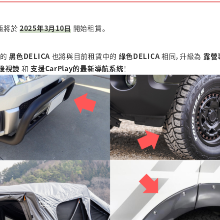
輛將於
2025年3月10日
開始租賃。
增的
黑色DELICA
也將與目前租賃中的
綠色DELICA
相同，升級為
露營
後視鏡
和
支援CarPlay的最新導航系統
！