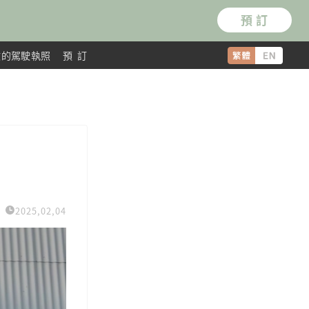
預 訂
效的駕駛執照
預 訂
2025,02,04