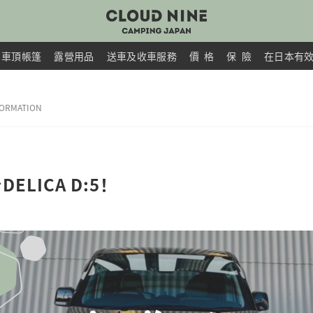
車頂帳篷
露營用品
送車及收車服務
價 格
保 險
在日本有
FORMATION
ELICA D:5！