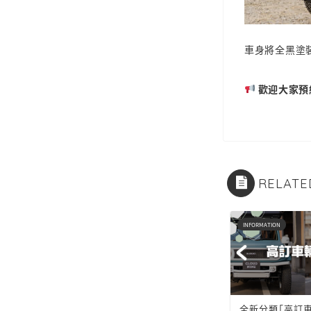
車身將全黑塗
歡迎大家預
RELATE
INFORMATION
INFORMATION
IERRA！
新增了兩台Jimny SIERRA！
全新分類「高訂