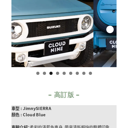
–
高訂
版
–
車型 : JimnySIERRA
顏色 : Cloud Blue
車輛介紹：
柔和的淺藍色車身，帶來清新輕快的整體印象。