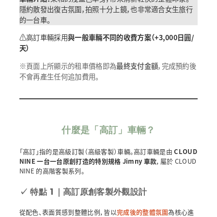
隱約散發出復古氛圍，拍照十分上鏡，也非常適合女生旅行
的一台車。
⚠高訂車輛採用
與一般車輛不同的收費方案（+3,000日圓/
天）
※頁面上所顯示的租車價格即為
最終支付金額
，完成預約後
不會再產生任何追加費用。
什麼是「
高訂
」車輛？
「高訂」指的是高級訂製（高級客製）車輛。高訂車輛是由
CLOUD
NINE 一台一台原創打造的特別規格 Jimny 車款
，屬於 CLOUD
NINE 的高階客製系列。
✓
特點 1｜高訂原創客製外觀設計
從配色、表面質感到整體比例，皆以
完成後的整體氛圍
為核心進