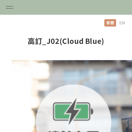
内
容
を
ス
高訂_J02(Cloud Blue)
キ
ッ
プ