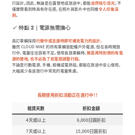
行設計。因此，無論是在露營地或旅途中，都能
自然吸引目光
；不
僅實際看到時具有存在感，在照片與影片中也同樣
令人印象深
刻
。
✓
特點 2｜電源無需擔心
高訂車輛採用
行駛中或怠速時即可補充電力的設計
。
雖然 CLOUD NINE 的所有車輛皆配備戶外電源，但在長時間旅
行中，電量往往容易不足。使用長旅車輛時，
無需再特別預約有電
源的營地，也不必為了充電而調整行程。
不論是行動電源、手機、相機或電熱毯，都能在旅途中安心使用，
大幅減少長途旅行中常見的電量焦慮。
長期使用折扣活動正在進行中！！
租賃天數
折扣金額
4天或以上
6,000日圓折扣
7天或以上
15,000日圓折扣