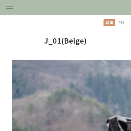
内
容
を
ス
J_01(Beige)
キ
ッ
プ