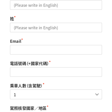
*
姓
*
Email
*
電話號碼（+國家代碼）
*
乘車人數（含駕駛）
*
駕照核發國家／地區