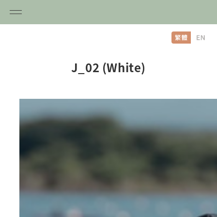
内
容
を
ス
J_02 (White)
キ
ッ
プ