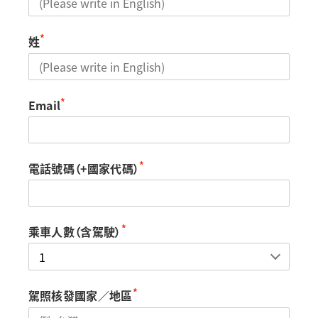
*
姓
*
Email
*
電話號碼（+國家代碼）
*
乘車人數（含駕駛）
*
駕照核發國家／地區