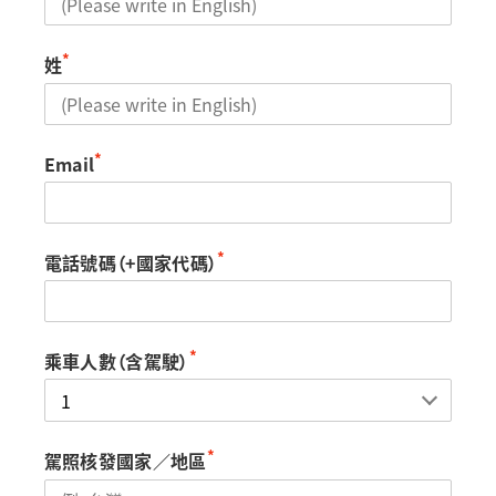
*
姓
*
Email
*
電話號碼（+國家代碼）
*
乘車人數（含駕駛）
*
駕照核發國家／地區