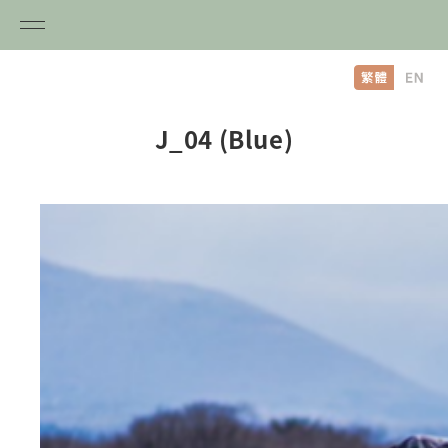
内
容
を
ス
J_04 (Blue)
キ
ッ
プ