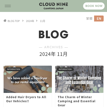
BLOG TOP
2024年
11月
BLOG
― ARCHIVES ―
2024年 11月
INFORMATION
INFORMATION
Added Hair Dryers to All
The Charm of Winter
Our Vehicles!!
Camping and Essential
Gear