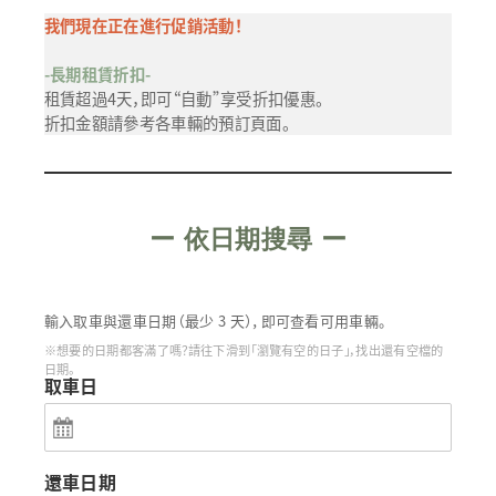
我們現在正在進行促銷活動！
-長期租賃折扣-
租賃超過4天，即可“自動”享受折扣優惠。
折扣金額請參考各車輛的預訂頁面。
ー
依日期搜尋
ー
輸入取車與還車日期（最少 3 天），即可查看可用車輛。
※想要的日期都客滿了嗎？請往下滑到「瀏覽有空的日子」，找出還有空檔的
日期。
取車日
還車日期