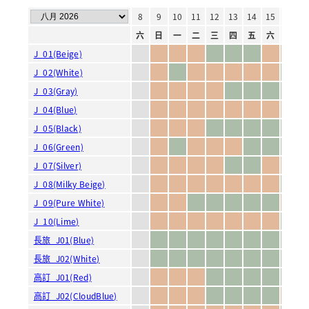
1
2
3
4
5
6
7
8
9
10
11
12
13
14
15
16
1
六
日
一
二
三
四
五
六
日
一
二
三
四
五
六
日
J_01(Beige)
J_02(White)
J_03(Gray)
J_04(Blue)
J_05(Black)
J_06(Green)
J_07(Silver)
J_08(Milky Beige)
J_09(Pure White)
J_10(Lime)
長旅_J01(Blue)
長旅_J02(White)
高訂_J01(Red)
高訂_J02(CloudBlue)