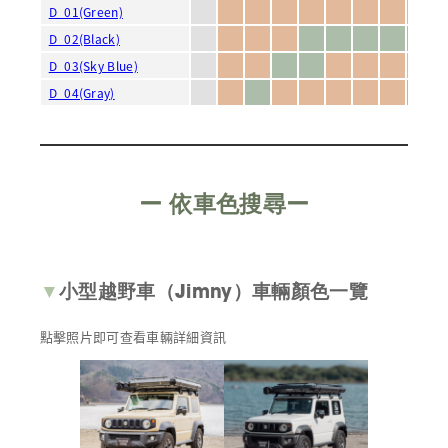
D_01(Green)
D_02(Black)
D_03(Sky Blue)
D_04(Gray)
ー
依車色搜尋
ー
▼
小型越野車
（Jimny）
車輛顏色一覽
點擊照片即可查看車輛詳細資訊