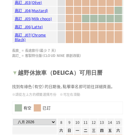
高訂_J03(Olive)
高訂_J04(Mustard)
高訂_J05(Milk choco)
高訂_J06(Latte)
高訂_J07(Chrome
Black)
長旅_ = 長途旅行（最少 7 天）
高訂_ = 客製特仕版（CLOUD NINE 原創改裝）
▼
越野休旅車（DELICA）可用日曆
找到有綠色（有空）的日期後，點擊車名即可前往詳細頁面。
※請從左上方的標籤選擇月份 ※可左右滑動
有空
已訂
1
2
3
4
5
6
7
8
9
10
11
12
13
14
15
16
1
六
日
一
二
三
四
五
六
日
一
二
三
四
五
六
日