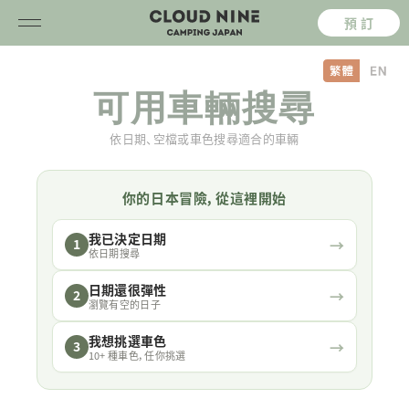
預 訂
内
容
可用車輛搜尋
を
ス
キ
依日期、空檔或車色搜尋適合的車輛
ッ
プ
你的日本冒險，從這裡開始
我已決定日期
→
1
依日期搜尋
日期還很彈性
→
2
瀏覽有空的日子
我想挑選車色
→
3
10+ 種車色，任你挑選