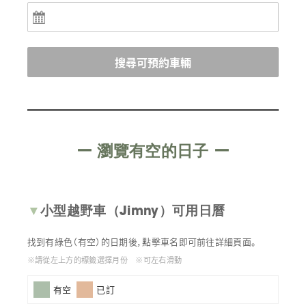
搜尋可預約車輛
ー
瀏覽有空的日子
ー
▼
小型越野車（Jimny）可用日曆
找到有綠色（有空）的日期後，點擊車名即可前往詳細頁面。
※請從左上方的標籤選擇月份 ※可左右滑動
有空
已訂